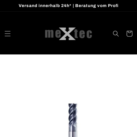
Direkt
Versand innerhalb 24h* | Beratung vom Profi
zum
Inhalt
Warenko
oduktinformationen
ringen