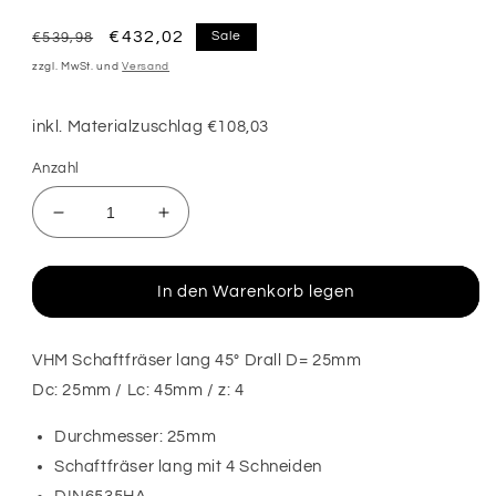
Normaler
Verkaufspreis
€432,02
Sale
€539,98
Preis
zzgl. MwSt. und
Versand
inkl. Materialzuschlag €108,03
Anzahl
Verringere
Erhöhe
die
die
Menge
Menge
für
für
In den Warenkorb legen
VHM
VHM
Schaftfräser
Schaftfräser
lang
lang
VHM Schaftfräser lang 45° Drall D= 25mm
45°
45°
Dc: 25mm / Lc: 45mm / z: 4
Drall
Drall
D=
D=
Durchmesser: 25mm
25mm
25mm
Schaftfräser lang mit 4 Schneiden